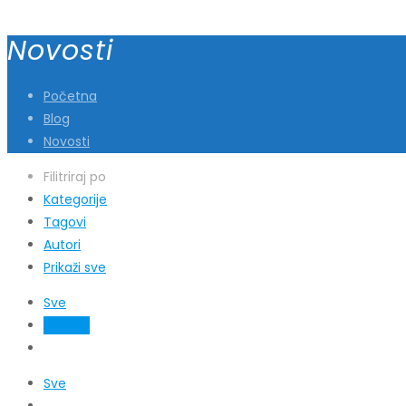
Novosti
Početna
Blog
Novosti
Filitriraj po
Kategorije
Tagovi
Autori
Prikaži sve
Sve
Novosti
Sve