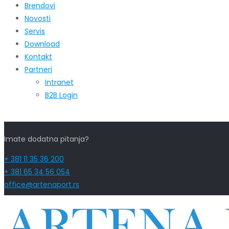
Brendovi
Novosti
Servis
Download
Kontakt
Partneri
Intranet
B2B Login
Imate dodatna pitanja?
+ 381 11 35 36 200
+ 381 65 34 56 054
office@artenaport.rs