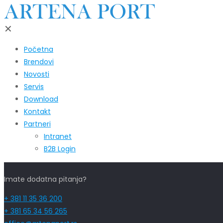
✕
Početna
Brendovi
Novosti
Servis
Download
Kontakt
Partneri
Intranet
B2B Login
Imate dodatna pitanja?
+ 381 11 35 36 200
+ 381 65 34 56 265