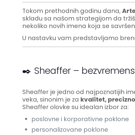
Tokom prethodnih godinu dana,
Art
skladu sa našom strategijom da trži
nekoliko novih imena koja se savršeno
U nastavku vam predstavljamo brendov
✒️ Sheaffer – bezvremens
Sheaffer je jedno od najpoznatijih i
veka, sinonim je za
kvalitet, precizn
Sheaffer olovke su idealan izbor za:
poslovne i korporativne poklone
personalizovane poklone