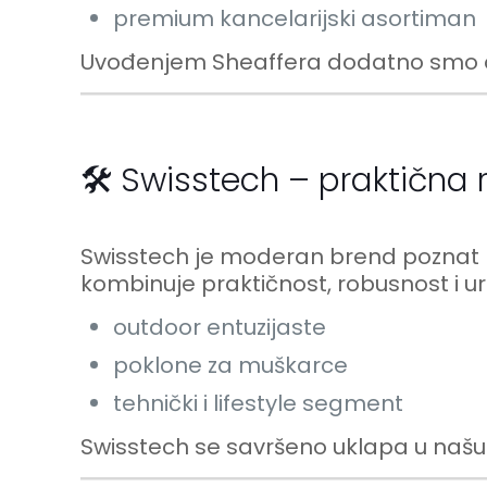
premium kancelarijski asortiman
Uvođenjem Sheaffera dodatno smo osn
🛠️ Swisstech – praktična 
Swisstech je moderan brend poznat
kombinuje praktičnost, robusnost i urb
outdoor entuzijaste
poklone za muškarce
tehnički i lifestyle segment
Swisstech se savršeno uklapa u naš