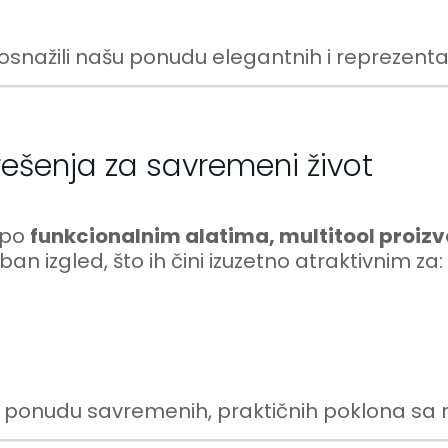
ažili našu ponudu elegantnih i reprezentat
rešenja za savremeni život
 po
funkcionalnim alatima, multitool proiz
an izgled, što ih čini izuzetno atraktivnim za:
u ponudu savremenih, praktičnih poklona s