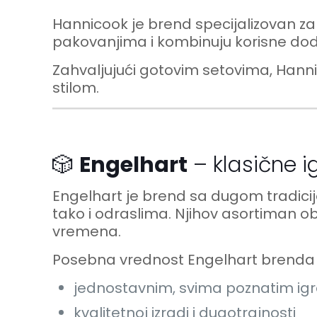
Hannicook je brend specijalizovan za 
pakovanjima i kombinuju korisne dod
Zahvaljujući gotovim setovima, Hanni
stilom.
🎲
Engelhart
– klasične i
Engelhart je brend sa dugom tradici
tako i odraslima. Njihov asortiman o
vremena.
Posebna vrednost Engelhart brenda l
jednostavnim, svima poznatim i
kvalitetnoj izradi i dugotrajnosti