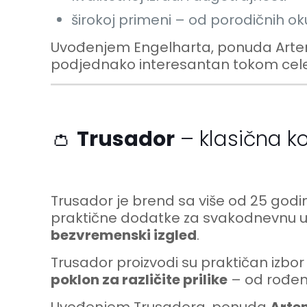
širokoj primeni – od porodičnih o
Uvođenjem Engelharta, ponuda Arte
podjednako interesantan tokom cele
👛
Trusador
– klasična k
Trusador je brend sa više od 25 godin
praktične dodatke za svakodnevnu up
bezvremenski izgled
.
Trusador proizvodi su praktičan izbor 
poklon za različite prilike
– od rođen