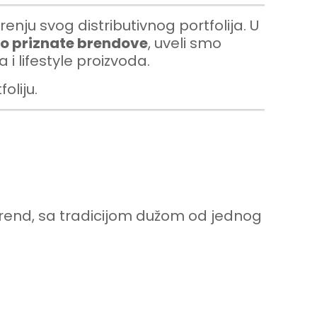
enju svog distributivnog portfolija. U
o priznate brendove
, uveli smo
i lifestyle proizvoda.
oliju.
 brend, sa tradicijom dužom od jednog