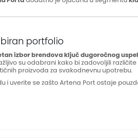
na Porta
dodatno je ojačana u segmentu
kla
 biran portfolio
etan izbor brendova ključ dugoročnog usp
ažljivo su odabrani kako bi zadovoljili različ
tičnih proizvoda za svakodnevnu upotrebu.
 i uverite se zašto Artena Port ostaje pouzda