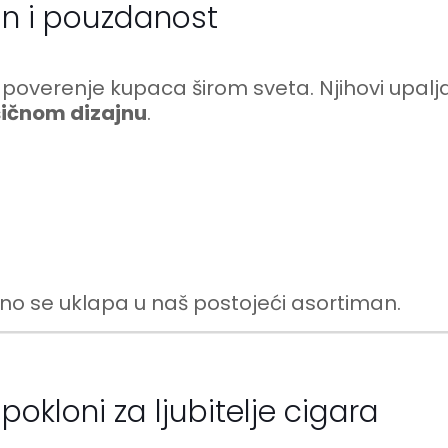
jn i pouzdanost
overenje kupaca širom sveta. Njihovi upaljač
asičnom dizajnu
.
eno se uklapa u naš postojeći asortiman.
pokloni za ljubitelje cigara