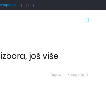
enaport.rs
izbora, još više
Tagovi
Kategorije