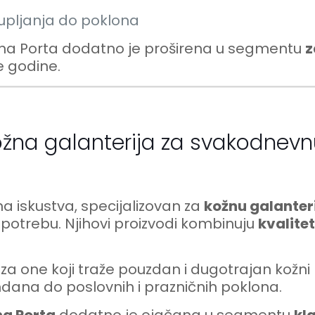
kupljanja do poklona
na Porta dodatno je proširena u segmentu
z
 godine.
ožna galanterija za svakodnev
a iskustva, specijalizovan za
kožnu galanter
otrebu. Njihovi proizvodi kombinuju
kvalite
za one koji traže pouzdan i dugotrajan kožni pr
dana do poslovnih i prazničnih poklona.