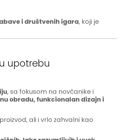
abave i društvenih igara
, koji je
nu upotrebu
iju
, sa fokusom na novčanike i
tnu obradu, funkcionalan dizajn i
oizvod, ali i vrlo zahvalni kao