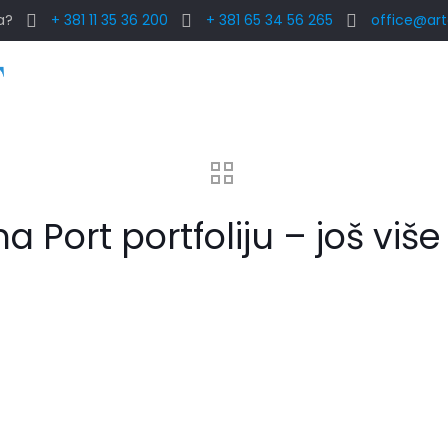
a?
+ 381 11 35 36 200
+ 381 65 34 56 265
office@art
 Port portfoliju – još više 