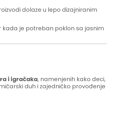
oizvodi dolaze u lepo dizajniranim
or kada je potreban poklon sa jasnim
ra i igračaka
, namenjenih kako deci,
kmičarski duh i zajedničko provođenje