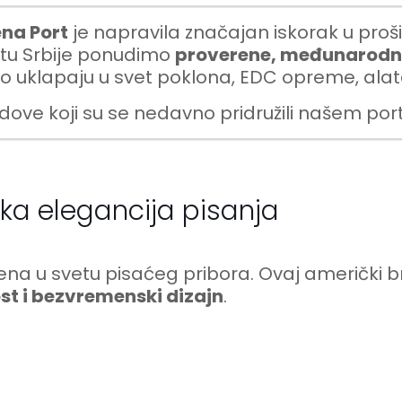
ena Port
je napravila značajan iskorak u prošir
štu Srbije ponudimo
proverene, međunarodn
 uklapaju u svet poklona, EDC opreme, alata 
e koji su se nedavno pridružili našem portf
ka elegancija pisanja
mena u svetu pisaćeg pribora. Ovaj američki
ost i bezvremenski dizajn
.