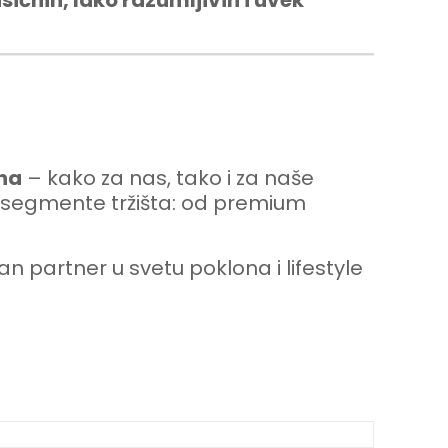
sičnih, lako razumljivih i uvek
eha
– kako za nas, tako i za naše
ite segmente tržišta: od premium
n partner u svetu poklona i lifestyle