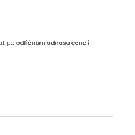
at po
odličnom odnosu cene i