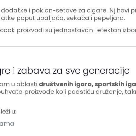
dodatke i poklon-setove za cigare. Njihovi pr
atke poput upaljača, sekača i pepeljara.
cook proizvodi su jednostavan i efektan izb
gre i zabava za sve generacije
jom u oblasti
društvenih igara, sportskih iga
buhvata proizvode koji podstiču druženje, ta
eži u:
grama