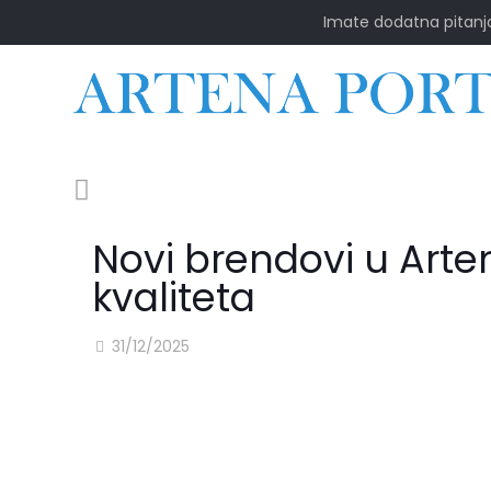
Imate dodatna pitanj
Novi brendovi u Artena
kvaliteta
31/12/2025