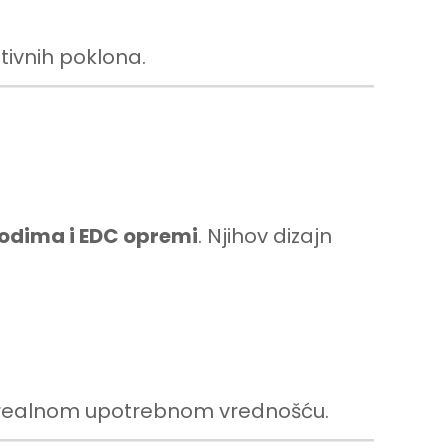
ivnih poklona.
vodima i EDC opremi
. Njihov dizajn
a realnom upotrebnom vrednošću.