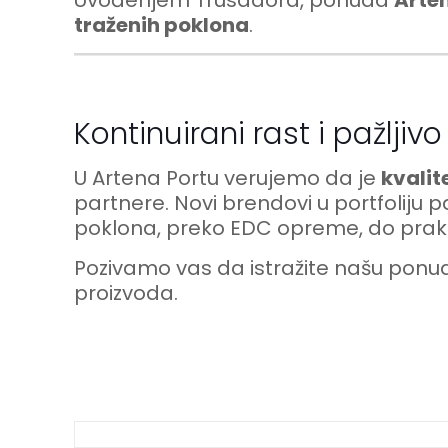
Uvođenjem Trusadora, ponuda
Arte
traženih poklona
.
Kontinuirani rast i pažljivo
U Artena Portu verujemo da je
kvalit
partnere. Novi brendovi u portfoliju p
poklona, preko EDC opreme, do prak
Pozivamo vas da istražite našu ponudu
proizvoda.