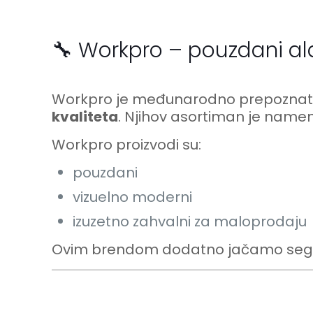
🔧 Workpro – pouzdani ala
Workpro je međunarodno prepoznat 
kvaliteta
. Njihov asortiman je namen
Workpro proizvodi su:
pouzdani
vizuelno moderni
izuzetno zahvalni za maloprodaju
Ovim brendom dodatno jačamo segmen