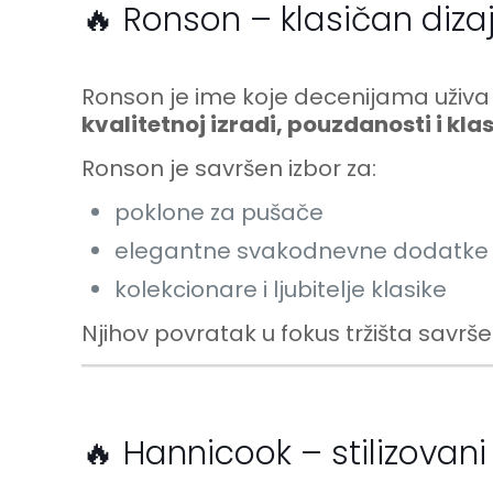
🔥 Ronson – klasičan diza
Ronson je ime koje decenijama uživa p
kvalitetnoj izradi, pouzdanosti i kl
Ronson je savršen izbor za:
poklone za pušače
elegantne svakodnevne dodatke
kolekcionare i ljubitelje klasike
Njihov povratak u fokus tržišta savrš
🔥 Hannicook – stilizovani 